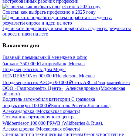
востребованных рабочих профессий
Советы: как выбрать профессию в 2025 году
Где искать подработку и кем поработать студенту: результаты
опроса и идеи на лето
Вакансии дня
Главный премиальный менеджер в офис
банка
от
350 000
₽
Газпромбанк, Москва
Продавец-кассир в Дом Моды
HENDERSON
от
90 000
₽
Henderson, Москва
Продавец-кассир АЗС
до
90 000
₽
Сеть АЗС «Газпромнефть» /
ООО «Газпромнефть-Центр», Александровка (Московская
область)
Водитель автомобиля категории C (развозка
продуктов)
от
100 000
₽
Бристоль Ритейл Логистикс,
Александровка (Московская область)
Сотрудник сортировочного центра
Wildberries
от
100 000
₽
RWB (Wildberries & Russ),
Александровка (Московская область)
Специалист по техническим системам безопасности
з/п не