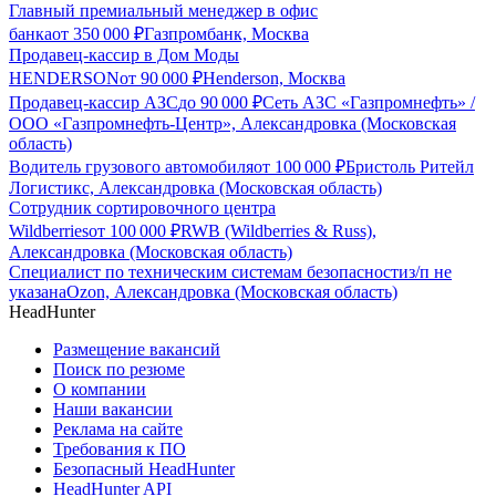
Главный премиальный менеджер в офис
банка
от
350 000
₽
Газпромбанк, Москва
Продавец-кассир в Дом Моды
HENDERSON
от
90 000
₽
Henderson, Москва
Продавец-кассир АЗС
до
90 000
₽
Сеть АЗС «Газпромнефть» /
ООО «Газпромнефть-Центр», Александровка (Московская
область)
Водитель грузового автомобиля
от
100 000
₽
Бристоль Ритейл
Логистикс, Александровка (Московская область)
Сотрудник сортировочного центра
Wildberries
от
100 000
₽
RWB (Wildberries & Russ),
Александровка (Московская область)
Специалист по техническим системам безопасности
з/п не
указана
Ozon, Александровка (Московская область)
HeadHunter
Размещение вакансий
Поиск по резюме
О компании
Наши вакансии
Реклама на сайте
Требования к ПО
Безопасный HeadHunter
HeadHunter API