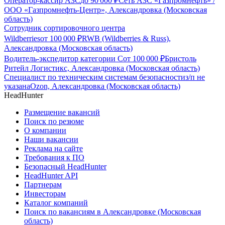
Оператор-кассир АЗС
до
90 000
₽
Сеть АЗС «Газпромнефть» /
ООО «Газпромнефть-Центр», Александровка (Московская
область)
Сотрудник сортировочного центра
Wildberries
от
100 000
₽
RWB (Wildberries & Russ),
Александровка (Московская область)
Водитель-экспедитор категории С
от
100 000
₽
Бристоль
Ритейл Логистикс, Александровка (Московская область)
Специалист по техническим системам безопасности
з/п не
указана
Ozon, Александровка (Московская область)
HeadHunter
Размещение вакансий
Поиск по резюме
О компании
Наши вакансии
Реклама на сайте
Требования к ПО
Безопасный HeadHunter
HeadHunter API
Партнерам
Инвесторам
Каталог компаний
Поиск по вакансиям в Александровке (Московская
область)