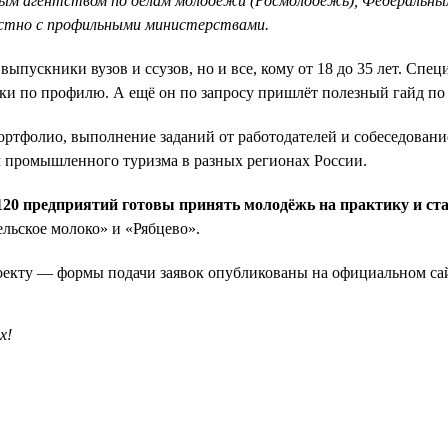
ым агентством по делам молодёжи (Росмолодёжь), Федеральным
стно с профильными министерствами.
 выпускники вузов и ссузов, но и все, кому от 18 до 35 лет. Сп
ки по профилю. А ещё он по запросу пришлёт полезный гайд по 
портфолио, выполнение заданий от работодателей и собеседовани
 промышленного туризма в разных регионах России.
 120 предприятий готовы принять молодёжь на практику и с
льское молоко» и «Рябцево».
роекту — формы подачи заявок опубликованы на официальном с
х!