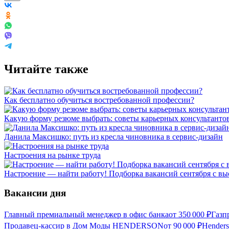
Читайте также
Как бесплатно обучиться востребованной профессии?
Какую форму резюме выбрать: советы карьерных консультанто
Данила Максишко: путь из кресла чиновника в сервис-дизайн
Настроения на рынке труда
Настроение — найти работу! Подборка вакансий сентября с в
Вакансии дня
Главный премиальный менеджер в офис банка
от
350 000
₽
Газп
Продавец-кассир в Дом Моды HENDERSON
от
90 000
₽
Hender