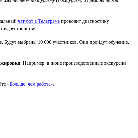
 агентством по туризму (Ростуризм) и президентской
ециальный
чат-бот в Телеграме
проводит диагностику
трудоустройству.
е. Будут выбраны 10 000 участников. Они пройдут обучение,
тажировки
. Например, в июне производственные экскурсии
айте
«Больше, чем работа»
.