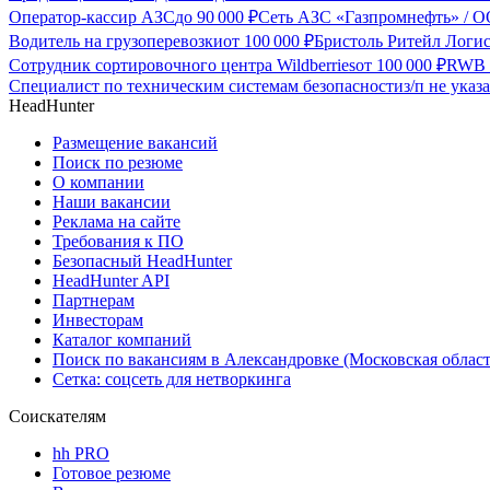
Оператор-кассир АЗС
до
90 000
₽
Сеть АЗС «Газпромнефть» / О
Водитель на грузоперевозки
от
100 000
₽
Бристоль Ритейл Логис
Сотрудник сортировочного центра Wildberries
от
100 000
₽
RWB (
Специалист по техническим системам безопасности
з/п не указ
HeadHunter
Размещение вакансий
Поиск по резюме
О компании
Наши вакансии
Реклама на сайте
Требования к ПО
Безопасный HeadHunter
HeadHunter API
Партнерам
Инвесторам
Каталог компаний
Поиск по вакансиям в Александровке (Московская област
Сетка: соцсеть для нетворкинга
Соискателям
hh PRO
Готовое резюме