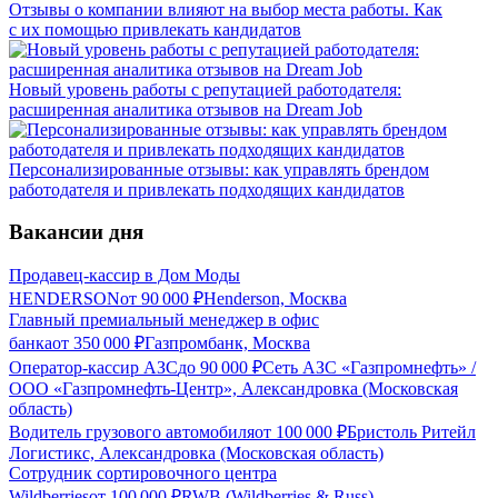
Отзывы о компании влияют на выбор места работы. Как
с их помощью привлекать кандидатов
Новый уровень работы с репутацией работодателя:
расширенная аналитика отзывов на Dream Job
Персонализированные отзывы: как управлять брендом
работодателя и привлекать подходящих кандидатов
Вакансии дня
Продавец-кассир в Дом Моды
HENDERSON
от
90 000
₽
Henderson, Москва
Главный премиальный менеджер в офис
банка
от
350 000
₽
Газпромбанк, Москва
Оператор-кассир АЗС
до
90 000
₽
Сеть АЗС «Газпромнефть» /
ООО «Газпромнефть-Центр», Александровка (Московская
область)
Водитель грузового автомобиля
от
100 000
₽
Бристоль Ритейл
Логистикс, Александровка (Московская область)
Сотрудник сортировочного центра
Wildberries
от
100 000
₽
RWB (Wildberries & Russ),