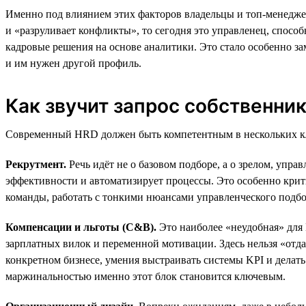
Именно под влиянием этих факторов владельцы и топ-менеджер
и «разруливает конфликты», то сегодня это управленец, спосо
кадровые решения на основе аналитики. Это стало особенно за
и им нужен другой профиль.
Как звучит запрос собственник
Современный HRD должен быть компетентным в нескольких к
Рекрутмент.
Речь идёт не о базовом подборе, а о зрелом, упра
эффективности и автоматизирует процессы. Это особенно крити
команды, работать с тонкими нюансами управленческого подбор
Компенсации и льготы (C&B).
Это наиболее «неудобная» для
зарплатных вилок и переменной мотивации. Здесь нельзя «отд
конкретном бизнесе, умения выстраивать системы KPI и делат
маржинальностью именно этот блок становится ключевым.