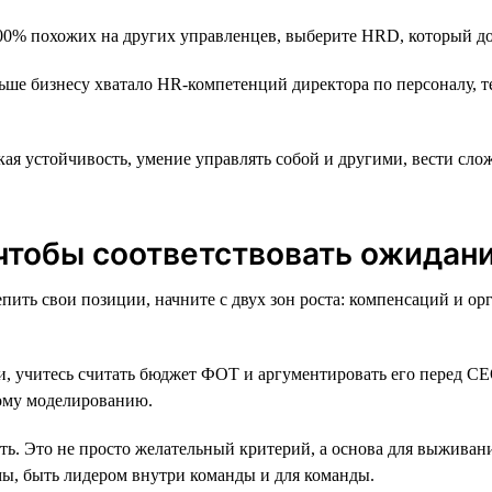
00% похожих на других управленцев, выберите HRD, который до
ьше бизнесу хватало HR-компетенций директора по персоналу, 
ая устойчивость, умение управлять собой и другими, вести сл
 чтобы соответствовать ожидан
ить свои позиции, начните с двух зон роста: компенсаций и ор
, учитесь считать бюджет ФОТ и аргументировать его перед СЕО
ному моделированию.
ь. Это не просто желательный критерий, а основа для выживан
мы, быть лидером внутри команды и для команды.