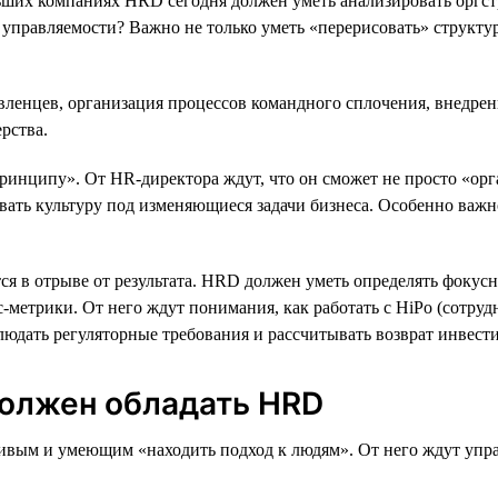
ших компаниях HRD сегодня должен уметь анализировать оргстру
о в управляемости? Важно не только уметь «перерисовать» структ
авленцев, организация процессов командного сплочения, внедре
рства.
ринципу». От HR-директора ждут, что он сможет не просто «орг
вать культуру под изменяющиеся задачи бизнеса. Особенно важн
ся в отрыве от результата. HRD должен уметь определять фокус
-метрики. От него ждут понимания, как работать с HiPo (сотру
людать регуляторные требования и рассчитывать возврат инвест
олжен обладать HRD
ивым и умеющим «находить подход к людям». От него ждут упр