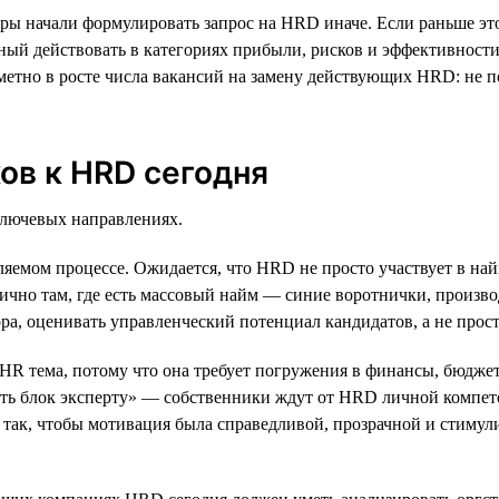
ы начали формулировать запрос на HRD иначе. Если раньше это
бный действовать в категориях прибыли, рисков и эффективност
метно в росте числа вакансий на замену действующих HRD: не по
ов к HRD сегодня
лючевых направлениях.
вляемом процессе. Ожидается, что HRD не просто участвует в на
чно там, где есть массовый найм — синие воротнички, производ
а, оценивать управленческий потенциал кандидатов, а не прост
 HR тема, потому что она требует погружения в финансы, бюдж
ать блок эксперту» — собственники ждут от HRD личной компет
ь так, чтобы мотивация была справедливой, прозрачной и стиму