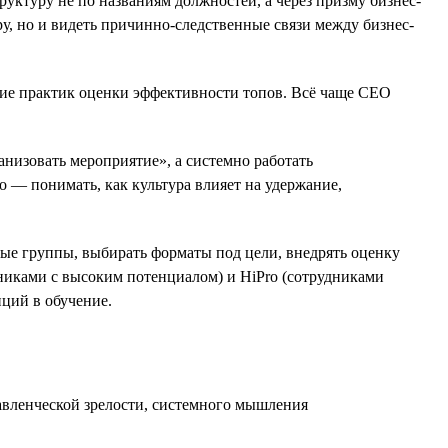
ктуру не по названиям должностей, а через призму бизнес-
уру, но и видеть причинно-следственные связи между бизнес-
ние практик оценки эффективности топов. Всё чаще СЕО
анизовать мероприятие», а системно работать
о — понимать, как культура влияет на удержание,
ные группы, выбирать форматы под цели, внедрять оценку
дниками с высоким потенциалом) и HiPro (сотрудниками
иций в обучение.
авленческой зрелости, системного мышления