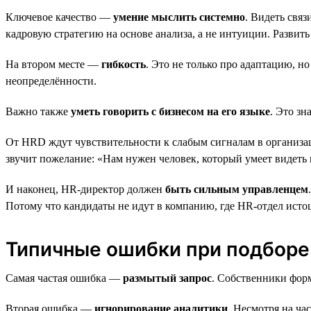
Ключевое качество —
умение мыслить системно
. Видеть свя
кадровую стратегию на основе анализа, а не интуиции. Развить
На втором месте —
гибкость
. Это не только про адаптацию, н
неопределённости.
Важно также
уметь говорить с бизнесом на его языке
. Это з
От HRD ждут чувствительности к слабым сигналам в организа
звучит пожелание: «Нам нужен человек, который умеет видеть 
И наконец, HR-директор должен
быть сильным управленцем
Потому что кандидаты не идут в компанию, где HR-отдел истощ
Типичные ошибки при подборе
Самая частая ошибка —
размытый запрос
. Собственники фор
Вторая ошибка —
игнорирование аналитики
. Несмотря на ча