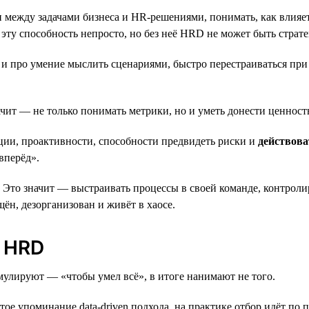
зи между задачами бизнеса и HR-решениями, понимать, как влияе
 эту способность непросто, но без неё HRD не может быть страт
о и про умение мыслить сценариями, быстро перестраиваться пр
начит — не только понимать метрики, но и уметь донести ценно
ции, проактивности, способности предвидеть риски и
действова
вперёд».
. Это значит — выстраивать процессы в своей команде, контроли
ён, дезорганизован и живёт в хаосе.
 HRD
мулируют — «чтобы умел всё», в итоге нанимают не того.
стое упоминание data-driven подхода, на практике отбор идёт по