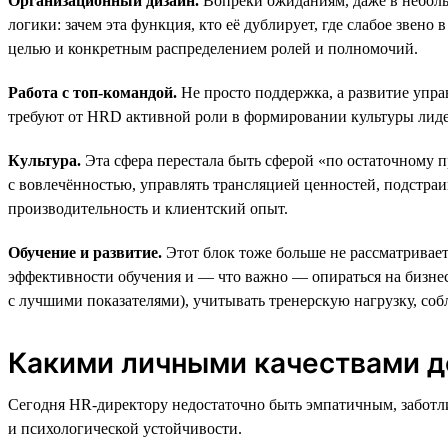
Организационный дизайн.
Вопреки ожиданиям, даже в неболь
логики: зачем эта функция, кто её дублирует, где слабое звен
целью и конкретным распределением ролей и полномочий.
Работа с топ-командой.
Не просто поддержка, а развитие упр
требуют от HRD активной роли в формировании культуры лиде
Культура.
Эта сфера перестала быть сферой «по остаточному п
с вовлечённостью, управлять трансляцией ценностей, подстраи
производительность и клиентский опыт.
Обучение и развитие.
Этот блок тоже больше не рассматривает
эффективности обучения и — что важно — опираться на бизнес
с лучшими показателями), учитывать тренерскую нагрузку, соб
Какими личными качествами д
Сегодня HR-директору недостаточно быть эмпатичным, заботл
и психологической устойчивости.