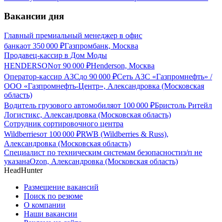
Вакансии дня
Главный премиальный менеджер в офис
банка
от
350 000
₽
Газпромбанк, Москва
Продавец-кассир в Дом Моды
HENDERSON
от
90 000
₽
Henderson, Москва
Оператор-кассир АЗС
до
90 000
₽
Сеть АЗС «Газпромнефть» /
ООО «Газпромнефть-Центр», Александровка (Московская
область)
Водитель грузового автомобиля
от
100 000
₽
Бристоль Ритейл
Логистикс, Александровка (Московская область)
Сотрудник сортировочного центра
Wildberries
от
100 000
₽
RWB (Wildberries & Russ),
Александровка (Московская область)
Специалист по техническим системам безопасности
з/п не
указана
Ozon, Александровка (Московская область)
HeadHunter
Размещение вакансий
Поиск по резюме
О компании
Наши вакансии