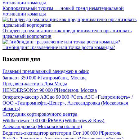
Корпоративный туризм — новый тренд нематериальной
мотивации команды
От идеи до реализации: как предпринимателю организовать
идеальный корпоратив
Тимбилдинг: развлечение или точка роста команды?
Вакансии дня
Главный премиальный менеджер в офис
банка
от
350 000
₽
Газпромбанк, Москва
Продавец-кассир в Дом Моды
HENDERSON
от
90 000
₽
Henderson, Москва
Оператор-кассир АЗС
до
90 000
₽
Сеть АЗС «Газпромнефть» /
ООО «Газпромнефть-Центр», Александровка (Московская
область)
Сотрудник сортировочного центра
Wildberries
от
100 000
₽
RWB (Wildberries & Russ),
Александровка (Московская область)
Водитель-экспедитор категории С
от
100 000
₽
Бристоль
Ритейл Логистикс, Александровка (Московская область)