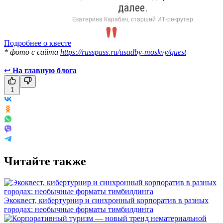
далее.
Екатерина Карабач, старший ИТ-рекрутер
Подробнее о квесте
* фото с сайта
https://russpass.ru/usadby-moskvy/quest
↩
На главную блога
1
Читайте также
Экоквест, кибертурнир и синхронный корпоратив в разных
городах: необычные форматы тимбилдинга