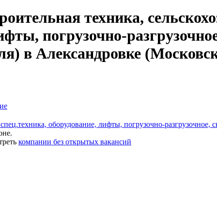
роительная техника, сельскохо
лифты, погрузочно-разгрузочное
ля) в Александровке (Московск
ие
 спец.техника, оборудование, лифты, погрузочно-разгрузочное, 
оне.
треть
компании без открытых вакансий