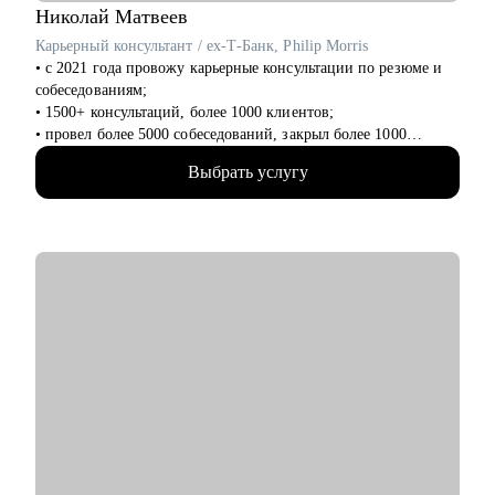
Николай
Матвеев
Карьерный консультант / ex-Т-Банк, Philip Morris
• с 2021 года провожу карьерные консультации по резюме и
собеседованиям;
• 1500+ консультаций, более 1000 клиентов;
• провел более 5000 собеседований, закрыл более 1000
вакансий, в том числе и вакансии уровня СЕО-1;
Выбрать услугу
• с нуля выстроил ротацию внутри Т-Банка;
• был первым HR проекта IQOS в России. Сформировал
первую команду в ритейле;
С чем помогу:
• сделать свое резюме более продающим;
• чувствовать себя увереннее на собеседованиях с HR;
• строить диалог с руководством о своем повышении,
переходе на другую должность;
Кому могу помочь:
• основной фокус: продакт-менеджеры, проджект-менеджеры,
бизнес-аналитики, маркетологи, HR, бэк офис.