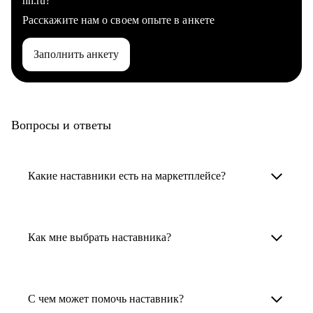
hh.ru?
Расскажите нам о своем опыте в анкете
Заполнить анкету
Вопросы и ответы
Какие наставники есть на маркетплейсе?
Карьерные наставники — это HR-
специалисты, карьерные консультанты,
Как мне выбрать наставника?
психологи, резюмерайтеры и менторы.
Умный поиск поможет в три клика выбрать
Менторы работают в ИТ, дизайне, других
наставника для достижения вашей цели.
С чем может помочь наставник?
узкоспециализированных сферах. Они