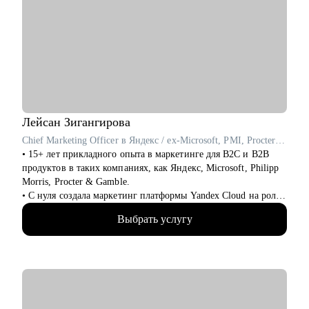
Лейсан
Зигангирова
Chief Marketing Officer в Яндекс / ex-Microsoft, PMI, Procter & Gamble
• 15+ лет прикладного опыта в маркетинге для B2C и B2B
продуктов в таких компаниях, как Яндекс, Microsoft, Philipp
Morris, Procter & Gamble.
• С нуля создала маркетинг платформы Yandex Cloud на роли
Сhief Marketing Officer, превратив за 5 лет продукт в
Выбрать услугу
крупнейшую облачную платформу в России и сделав из
бренда lovemark для аудиторий бизнеса и индивидуальных
пользователей.
• Обладаю глубоким пониманием технологий и языка
инженеров и разработчиков и умею переводить его на язык
бизнеса и пользователей.
• Управляла командами 50+ человек, знаю, как создавать