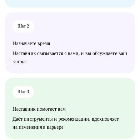
• Архитекторам, аналитикам: карьерный рост до
корпоративного уровня
• Студентам, начинающим ИТ-специалистам: архитектурная
проработка решения/проекта/работы
Шаг 2
• Начинающим/аналитикам/тех руководителям: понимание
роли архитектора, архитектурной функции
Назначаете время
Наставник связывается с вами, и вы обсуждаете ваш
запрос
Шаг 3
Наставник помогает вам
Даёт инструменты и рекомендации, вдохновляет
на изменения в карьере