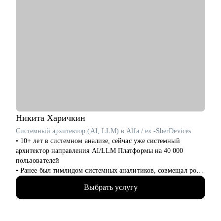
Никита
Харичкин
Системный архитектор (AI, LLM) в Alfa / ex -SberDevices
• 10+ лет в системном анализе, сейчас уже системный
архитектор направления AI/LLM Платформы на 40 000
пользователей
• Ранее был тимлидом системных аналитиков, совмещал роль
СА с БА, Tech Product Owner, PM и Deivery Lead
Выбрать услугу
• Провёл 100+ собеседований, исправил 300+ резюме
• Запустил продукт на 330 000 пользователей
• Руководил тремя тех. стримами с ИТ-командой в 60 человек
в кросс-стрим фичах, обеспечил консистентность