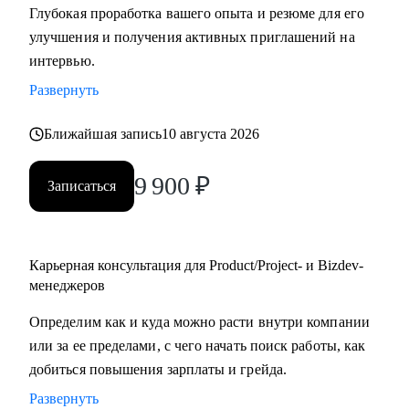
Глубокая проработка вашего опыта и резюме для его
улучшения и получения активных приглашений на
С чем помогу:
интервью.
• Создать качественное резюме «с нуля» или
Развернуть
скорректировать имеющееся с учетом карьерных целей.
• Узнать, как попасть в ТОП-компанию.
Ближайшая запись
10 августа 2026
• Подготовиться к интервью, грамотно презентовать опыт
и сформулировать ответы на сложные
9 900
₽
Записаться
вопросы.
• Сделать ревью ваших текущих навыков и наметить
стратегию карьерного развития в роли Project
manager-a.
Карьерная консультация для Product/Project- и Bizdev-
• Продактам от junior до lead расскажу, как улучшать
менеджеров
процессы и эффективно работать над
Определим как и куда можно расти внутри компании
продуктом.
или за ее пределами, с чего начать поиск работы, как
добиться повышения зарплаты и грейда.
Кому могу помочь:
Развернуть
• Тем, кто хочет войти в IT и начать строить карьеру с нуля,