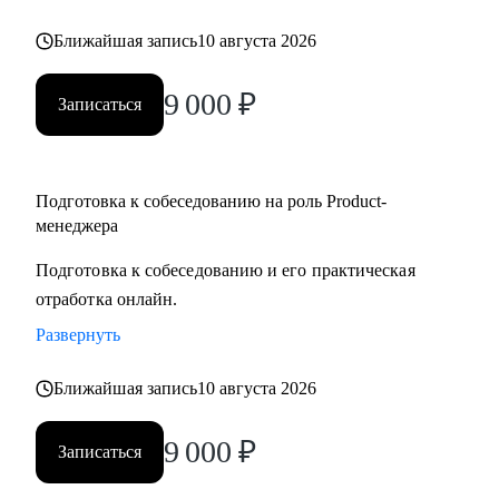
но не знает с чего начать
Ближайшая запись
10 августа 2026
• Для уже опытных специалистов в сфере Project/Product- и
Bizdev-менеджеров, которые хотят расти
9 000
₽
Записаться
Подготовка к собеседованию на роль Product-
менеджера
Подготовка к собеседованию и его практическая
отработка онлайн.
Развернуть
Ближайшая запись
10 августа 2026
9 000
₽
Записаться