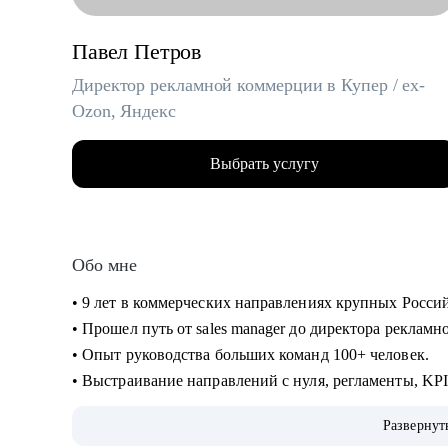
Павел Петров
Директор рекламной коммерции в Купер / ex-
Ozon, Яндекс
Выбрать услугу
Обо мне
• 9 лет в коммерческих направлениях крупных Росси
• Прошел путь от sales manager до директора реклам
• Опыт руководства больших команд 100+ человек.
• Выстраивание направлений с нуля, регламенты, KP
• Аудит и изменение действующих коммерческих про
Развернут
• Спикер-эксперт в Phoenix Education — бюро образо