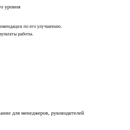
 в работе с командой или не понимает как
го уровня
екомендации по его улучшению.
езультаты работы.
вание для менеджеров, руководителей