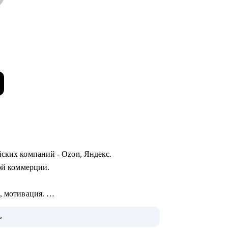
йских компаний - Ozon, Яндекс.
ной коммерции.
I, мотивация.
цессов.
ь
вательных проектов.