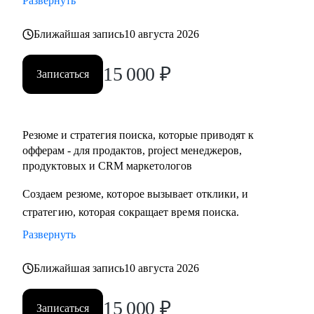
Развернуть
• Разобраться с планированием и снизить перегруз, когда
задач очень много
Ближайшая запись
10 августа 2026
15 000
₽
Кому могу помочь:
Записаться
• IT-специалистам уровня junior / middle / senior
• Начинающим руководителям
• Product менеджерам и владельцам продуктов
Резюме и стратегия поиска, которые приводят к
• Project менеджерам
офферам - для продактов, project менеджеров,
• Продуктовым и CRM маркетологам
продуктовых и CRM маркетологов
• Тем, кто хочет перейти в IT из смежных сфер
Создаем резюме, которое вызывает отклики, и
• Тем, кто готовит карьерный рывок — внутри компании
стратегию, которая сокращает время поиска.
или на новый уровень
Развернуть
Ближайшая запись
10 августа 2026
15 000
₽
Записаться