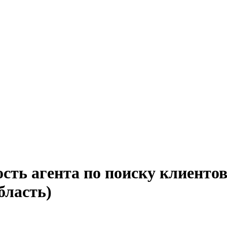
ость агента по поиску клиенто
бласть)