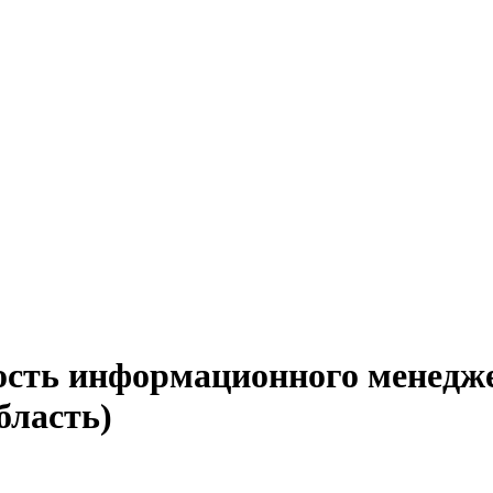
ость информационного менедже
бласть)