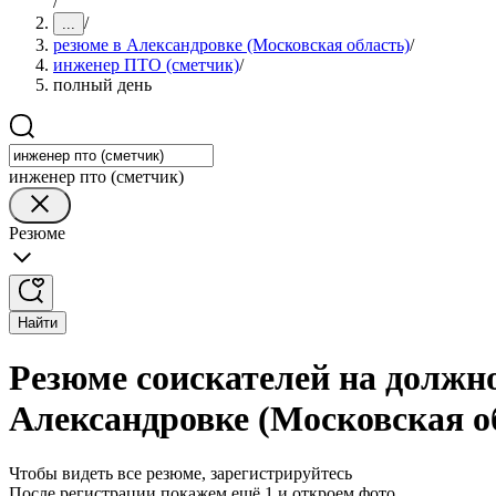
/
/
...
резюме в Александровке (Московская область)
/
инженер ПТО (сметчик)
/
полный день
инженер пто (сметчик)
Резюме
Найти
Резюме соискателей на должн
Александровке (Московская о
Чтобы видеть все резюме, зарегистрируйтесь
После регистрации покажем ещё 1 и откроем фото