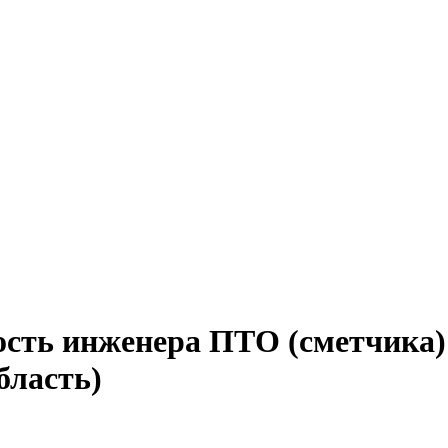
ость инженера ПТО (сметчика)
бласть)