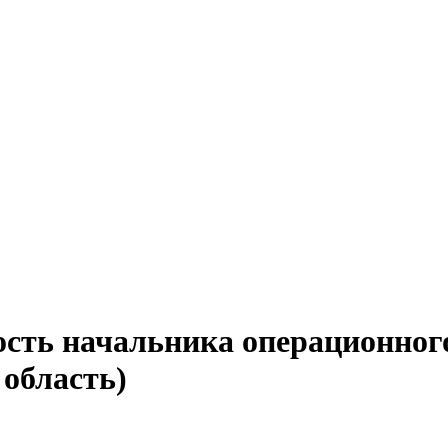
ость начальника операционного
 область)