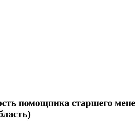
ость помощника старшего мене
бласть)