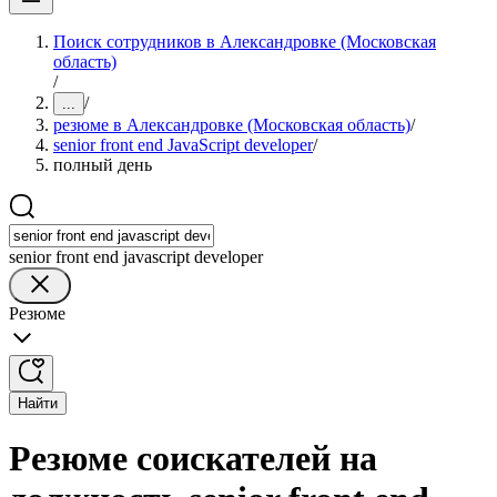
Поиск сотрудников в Александровке (Московская
область)
/
/
...
резюме в Александровке (Московская область)
/
senior front end JavaScript developer
/
полный день
senior front end javascript developer
Резюме
Найти
Резюме соискателей на