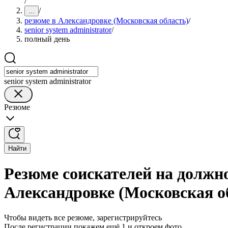
/
/
...
резюме в Александровке (Московская область)
/
senior system administrator
/
полный день
senior system administrator
Резюме
Найти
Резюме соискателей на должнос
Александровке (Московская о
Чтобы видеть все резюме, зарегистрируйтесь
После регистрации покажем ещё 1 и откроем фото