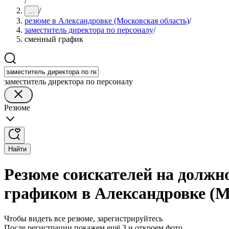
/
/
...
резюме в Александровке (Московская область)
/
заместитель директора по персоналу
/
сменный график
заместитель директора по персоналу
Резюме
Найти
Резюме соискателей на должн
графиком в Александровке (М
Чтобы видеть все резюме, зарегистрируйтесь
После регистрации покажем ещё 3 и откроем фото