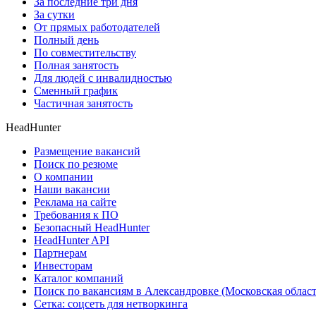
За последние три дня
За сутки
От прямых работодателей
Полный день
По совместительству
Полная занятость
Для людей с инвалидностью
Сменный график
Частичная занятость
HeadHunter
Размещение вакансий
Поиск по резюме
О компании
Наши вакансии
Реклама на сайте
Требования к ПО
Безопасный HeadHunter
HeadHunter API
Партнерам
Инвесторам
Каталог компаний
Поиск по вакансиям в Александровке (Московская област
Сетка: соцсеть для нетворкинга