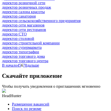
директор розничной сети
директор розничных продаж
директор салона красоты
директор санатория
директор сельскохозяйственного предприятия
директор сети магазинов
директор сети ресторанов
директор СТО
директор столовой
директор строительной компании
директор супермаркета
директор типографии
директор торгового дома
директор торгового центра
В начало
4
5
6
7
8
дальше
Скачайте приложение
Чтобы получать уведомления о приглашениях мгновенно
HeadHunter
Размещение вакансий
Поиск по резюме