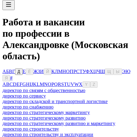
Работа и вакансии
по профессии в
Александровке (Московская
область)
А
Б
В
Г
Е
Ж
З
И
К
Л
М
Н
О
П
Р
С
Т
У
Ф
Х
Ц
Ч
Ш
Э
Ю
Д
Ё
Й
Щ
Ы
#
Я
A
B
C
D
E
F
G
H
I
J
K
L
M
N
O
P
Q
R
S
T
U
V
W
X
Y
Z
директор по связям с общественностью
директор по сервису
директор по складской и транспортной логистике
директор по снабжению
директор по стратегическому маркетингу
директор по стратегическому развитию
директор по стратегическому развитию и маркетингу
директор по строительству
директор по строительству и эксплуатации