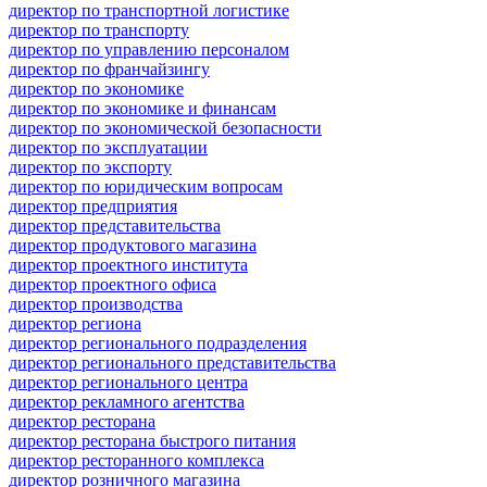
директор по транспортной логистике
директор по транспорту
директор по управлению персоналом
директор по франчайзингу
директор по экономике
директор по экономике и финансам
директор по экономической безопасности
директор по эксплуатации
директор по экспорту
директор по юридическим вопросам
директор предприятия
директор представительства
директор продуктового магазина
директор проектного института
директор проектного офиса
директор производства
директор региона
директор регионального подразделения
директор регионального представительства
директор регионального центра
директор рекламного агентства
директор ресторана
директор ресторана быстрого питания
директор ресторанного комплекса
директор розничного магазина