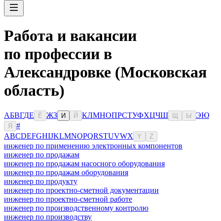
Работа и вакансии
по профессии в
Александровке (Московская
область)
А
Б
В
Г
Д
Е
Ж
З
К
Л
М
Н
О
П
Р
С
Т
У
Ф
Х
Ц
Ч
Ш
Э
Ю
Ё
И
Й
Щ
Ы
#
Я
A
B
C
D
E
F
G
H
I
J
K
L
M
N
O
P
Q
R
S
T
U
V
W
X
Y
Z
инженер по применению электронных компонентов
инженер по продажам
инженер по продажам насосного оборудования
инженер по продажам оборудования
инженер по продукту
инженер по проектно-сметной документации
инженер по проектно-сметной работе
инженер по производственному контролю
инженер по производству