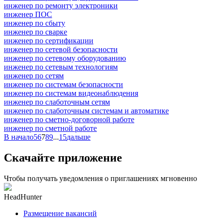
инженер по ремонту электроники
инженер ПОС
инженер по сбыту
инженер по сварке
инженер по сертификации
инженер по сетевой безопасности
инженер по сетевому оборудованию
инженер по сетевым технологиям
инженер по сетям
инженер по системам безопасности
инженер по системам видеонаблюдения
инженер по слаботочным сетям
инженер по слаботочным системам и автоматике
инженер по сметно-договорной работе
инженер по сметной работе
В начало
5
6
7
8
9
...
15
дальше
Скачайте приложение
Чтобы получать уведомления о приглашениях мгновенно
HeadHunter
Размещение вакансий