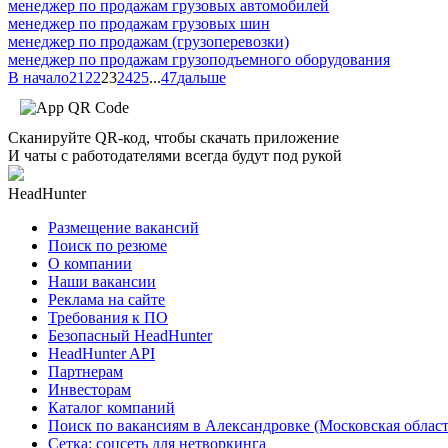
менеджер по продажам грузовых автомобилей
менеджер по продажам грузовых шин
менеджер по продажам (грузоперевозки)
менеджер по продажам грузоподъемного оборудования
В начало
21
22
23
24
25
...
47
дальше
Сканируйте QR-код, чтобы скачать приложение
И чаты с работодателями всегда будут под рукой
HeadHunter
Размещение вакансий
Поиск по резюме
О компании
Наши вакансии
Реклама на сайте
Требования к ПО
Безопасный HeadHunter
HeadHunter API
Партнерам
Инвесторам
Каталог компаний
Поиск по вакансиям в Александровке (Московская област
Сетка: соцсеть для нетворкинга