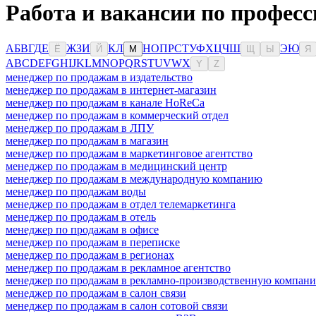
Работа и вакансии по професс
А
Б
В
Г
Д
Е
Ж
З
И
К
Л
Н
О
П
Р
С
Т
У
Ф
Х
Ц
Ч
Ш
Э
Ю
Ё
Й
М
Щ
Ы
Я
A
B
C
D
E
F
G
H
I
J
K
L
M
N
O
P
Q
R
S
T
U
V
W
X
Y
Z
менеджер по продажам в издательство
менеджер по продажам в интернет-магазин
менеджер по продажам в канале HoReCa
менеджер по продажам в коммерческий отдел
менеджер по продажам в ЛПУ
менеджер по продажам в магазин
менеджер по продажам в маркетинговое агентство
менеджер по продажам в медицинский центр
менеджер по продажам в международную компанию
менеджер по продажам воды
менеджер по продажам в отдел телемаркетинга
менеджер по продажам в отель
менеджер по продажам в офисе
менеджер по продажам в переписке
менеджер по продажам в регионах
менеджер по продажам в рекламное агентство
менеджер по продажам в рекламно-производственную компан
менеджер по продажам в салон связи
менеджер по продажам в салон сотовой связи