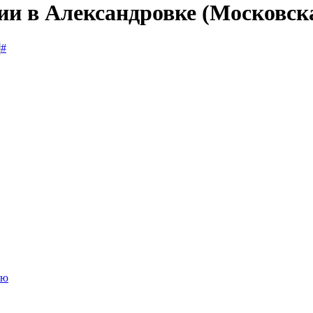
ии в Александровке (Московск
#
ию