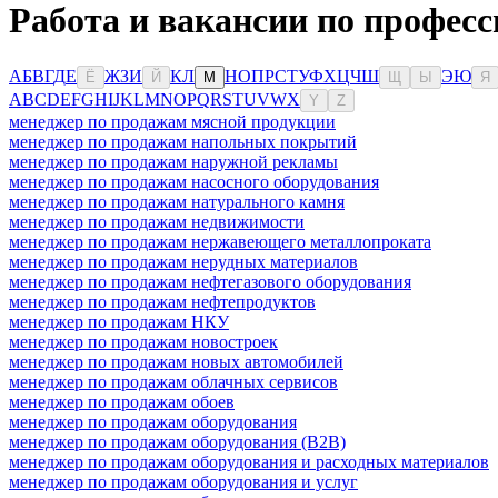
Работа и вакансии по професс
А
Б
В
Г
Д
Е
Ж
З
И
К
Л
Н
О
П
Р
С
Т
У
Ф
Х
Ц
Ч
Ш
Э
Ю
Ё
Й
М
Щ
Ы
Я
A
B
C
D
E
F
G
H
I
J
K
L
M
N
O
P
Q
R
S
T
U
V
W
X
Y
Z
менеджер по продажам мясной продукции
менеджер по продажам напольных покрытий
менеджер по продажам наружной рекламы
менеджер по продажам насосного оборудования
менеджер по продажам натурального камня
менеджер по продажам недвижимости
менеджер по продажам нержавеющего металлопроката
менеджер по продажам нерудных материалов
менеджер по продажам нефтегазового оборудования
менеджер по продажам нефтепродуктов
менеджер по продажам НКУ
менеджер по продажам новостроек
менеджер по продажам новых автомобилей
менеджер по продажам облачных сервисов
менеджер по продажам обоев
менеджер по продажам оборудования
менеджер по продажам оборудования (B2B)
менеджер по продажам оборудования и расходных материалов
менеджер по продажам оборудования и услуг