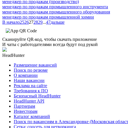
менеджер по продажам (производство)
менеджер по продажам промышленного инструмента
менеджер по продажам промышленного оборудования
менеджер по продажам промышленной химии
В начало
25
26
27
28
29
...
47
дальше
Сканируйте QR-код, чтобы скачать приложение
И чаты с работодателями всегда будут под рукой
HeadHunter
Размещение вакансий
Поиск по резюме
О компании
Наши вакансии
Реклама на сайте
Требования к ПО
Безопасный HeadHunter
HeadHunter API
Партнерам
Инвесторам
Каталог компаний
Поиск по вакансиям в Александровке (Московская област
Сетка: соцсеть для нетворкинга