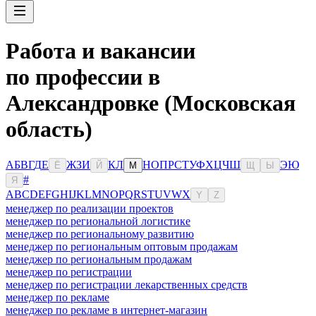
Работа и вакансии
по профессии в
Александровке (Московская
область)
А
Б
В
Г
Д
Е
Ж
З
И
К
Л
Н
О
П
Р
С
Т
У
Ф
Х
Ц
Ч
Ш
Э
Ю
Ё
Й
М
Щ
Ы
#
Я
A
B
C
D
E
F
G
H
I
J
K
L
M
N
O
P
Q
R
S
T
U
V
W
X
Y
Z
менеджер по реализации проектов
менеджер по региональной логистике
менеджер по региональному развитию
менеджер по региональным оптовым продажам
менеджер по региональным продажам
менеджер по регистрации
менеджер по регистрации лекарственных средств
менеджер по рекламе
менеджер по рекламе в интернет-магазин