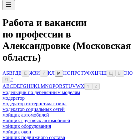
Работа и вакансии
по профессии в
Александровке (Московская
область)
А
Б
В
Г
Д
Е
Ж
З
И
К
Л
Н
О
П
Р
С
Т
У
Ф
Х
Ц
Ч
Ш
Э
Ю
Ё
Й
М
Щ
Ы
#
Я
A
B
C
D
E
F
G
H
I
J
K
L
M
N
O
P
Q
R
S
T
U
V
W
X
Y
Z
модельщик по деревянным моделям
модератор
модератор интернет-магазина
модератор социальных сетей
мойщик автомобилей
мойщик грузовых автомобилей
мойщик оборудования
мойщик окон
мойщик подвижного состава