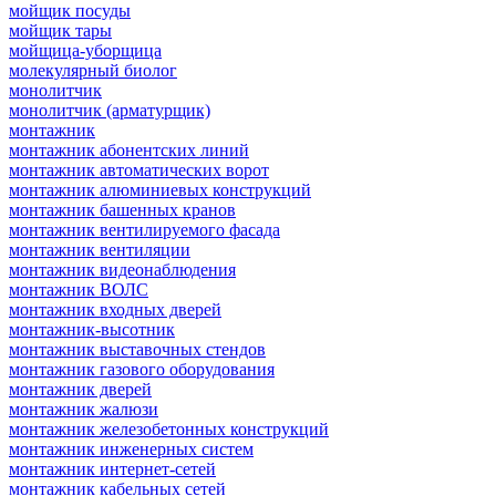
мойщик посуды
мойщик тары
мойщица-уборщица
молекулярный биолог
монолитчик
монолитчик (арматурщик)
монтажник
монтажник абонентских линий
монтажник автоматических ворот
монтажник алюминиевых конструкций
монтажник башенных кранов
монтажник вентилируемого фасада
монтажник вентиляции
монтажник видеонаблюдения
монтажник ВОЛС
монтажник входных дверей
монтажник-высотник
монтажник выставочных стендов
монтажник газового оборудования
монтажник дверей
монтажник жалюзи
монтажник железобетонных конструкций
монтажник инженерных систем
монтажник интернет-сетей
монтажник кабельных сетей