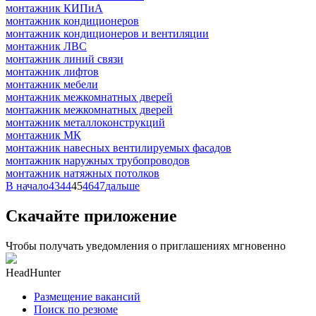
монтажник КИПиА
монтажник кондиционеров
монтажник кондиционеров и вентиляции
монтажник ЛВС
монтажник линий связи
монтажник лифтов
монтажник мебели
монтажник межкомнатных дверей
монтажник межкомнатных дверей
монтажник металлоконструкций
монтажник МК
монтажник навесных вентилируемых фасадов
монтажник наружных трубопроводов
монтажник натяжных потолков
В начало
43
44
45
46
47
дальше
Скачайте приложение
Чтобы получать уведомления о приглашениях мгновенно
HeadHunter
Размещение вакансий
Поиск по резюме