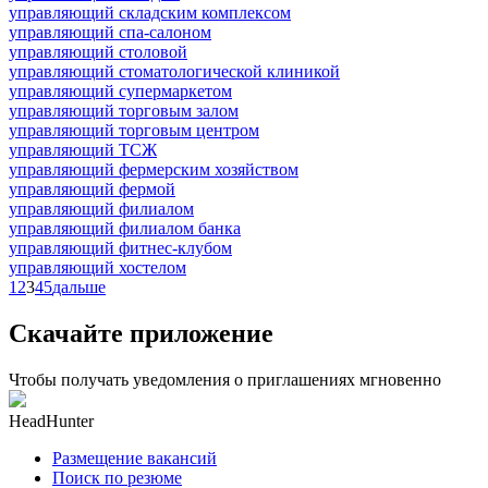
управляющий складским комплексом
управляющий спа-салоном
управляющий столовой
управляющий стоматологической клиникой
управляющий супермаркетом
управляющий торговым залом
управляющий торговым центром
управляющий ТСЖ
управляющий фермерским хозяйством
управляющий фермой
управляющий филиалом
управляющий филиалом банка
управляющий фитнес-клубом
управляющий хостелом
1
2
3
4
5
дальше
Скачайте приложение
Чтобы получать уведомления о приглашениях мгновенно
HeadHunter
Размещение вакансий
Поиск по резюме