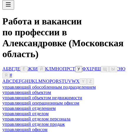
Работа и вакансии
по профессии в
Александровке (Московская
область)
А
Б
В
Г
Д
Е
Ж
З
И
К
Л
М
Н
О
П
Р
С
Т
Ф
Х
Ц
Ч
Ш
Э
Ю
Ё
Й
У
Щ
Ы
#
Я
A
B
C
D
E
F
G
H
I
J
K
L
M
N
O
P
Q
R
S
T
U
V
W
X
Y
Z
управляющий обособленным подразделением
управляющий объектом
управляющий объектом недвижимости
управляющий операционным офисом
управляющий отделением
управляющий отделом
управляющий отделом персонала
управляющий отделом продаж
управляющий офисом