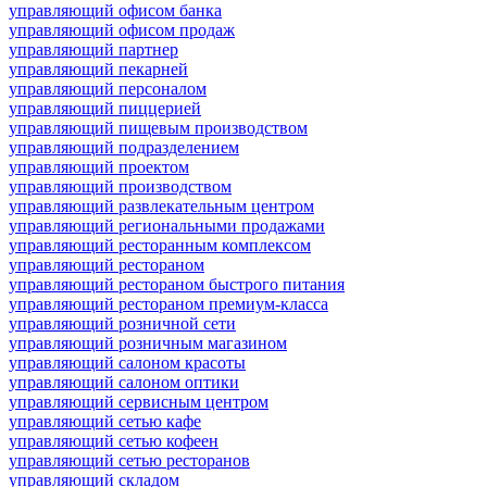
управляющий офисом банка
управляющий офисом продаж
управляющий партнер
управляющий пекарней
управляющий персоналом
управляющий пиццерией
управляющий пищевым производством
управляющий подразделением
управляющий проектом
управляющий производством
управляющий развлекательным центром
управляющий региональными продажами
управляющий ресторанным комплексом
управляющий рестораном
управляющий рестораном быстрого питания
управляющий рестораном премиум-класса
управляющий розничной сети
управляющий розничным магазином
управляющий салоном красоты
управляющий салоном оптики
управляющий сервисным центром
управляющий сетью кафе
управляющий сетью кофеен
управляющий сетью ресторанов
управляющий складом