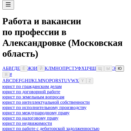
Работа и вакансии
по профессии в
Александровке (Московская
область)
А
Б
В
Г
Д
Е
Ж
З
И
К
Л
М
Н
О
П
Р
С
Т
У
Ф
Х
Ц
Ч
Ш
Э
Ё
Й
Щ
Ы
Ю
#
Я
A
B
C
D
E
F
G
H
I
J
K
L
M
N
O
P
Q
R
S
T
U
V
W
X
Y
Z
юрист по гражданским делам
юрист по договорной работе
юрист по земельным вопросам
юрист по интеллектуальной собственности
юрист по исполнительному производству
юрист по международному праву
юрист по налоговому праву
юрист по недвижимости
юрист по работе с дебиторской задолженностью