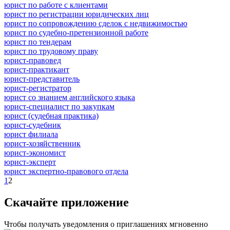
юрист по работе с клиентами
юрист по регистрации юридических лиц
юрист по сопровождению сделок с недвижимостью
юрист по судебно-претензионной работе
юрист по тендерам
юрист по трудовому праву
юрист-правовед
юрист-практикант
юрист-представитель
юрист-регистратор
юрист со знанием английского языка
юрист-специалист по закупкам
юрист (судебная практика)
юрист-судебник
юрист филиала
юрист-хозяйственник
юрист-экономист
юрист-эксперт
юрист экспертно-правового отдела
1
2
Скачайте приложение
Чтобы получать уведомления о приглашениях мгновенно