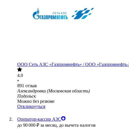
ООО
Сеть АЗС «Газпромнефть» / ООО «Газпромнефть
4.0
•
891
отзыв
Александровка (Московская область)
Подольск
Можно без резюме
Откликнуться
Оператор-кассир АЗС
до
90 000
₽
за месяц,
до вычета налогов