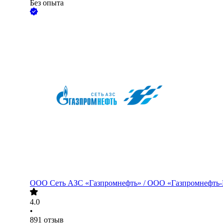
Без опыта
ООО
Сеть АЗС «Газпромнефть» / ООО «Газпромнефть
4.0
•
891
отзыв