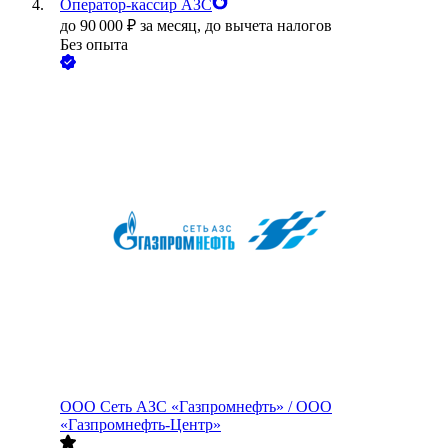
Оператор-кассир АЗС
до
90 000
₽
за месяц,
до вычета налогов
Без опыта
ООО
Сеть АЗС «Газпромнефть» / ООО
«Газпромнефть-Центр»